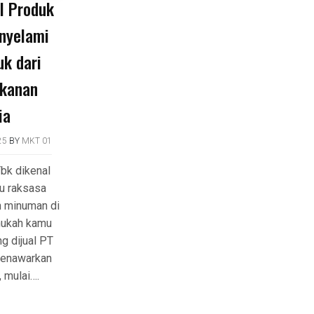
l Produk
nyelami
k dari
kanan
ia
25
BY
MKT 01
bk dikenal
u raksasa
n minuman di
ahukah kamu
g dijual PT
enawarkan
 mulai….