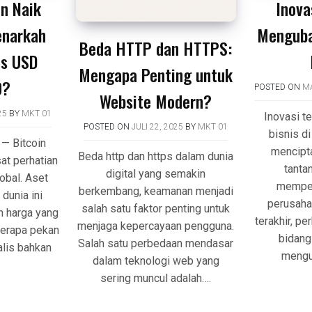
in Naik
Inova
enarkah
Mengubah
Beda HTTP dan HTTPS:
s USD
Mengapa Penting untuk
0?
POSTED ON
MA
Website Modern?
25
BY
MKT 01
Inovasi t
POSTED ON
JULI 22, 2025
BY
MKT 01
bisnis di 
 — Bitcoin
mencipt
Beda http dan https dalam dunia
at perhatian
tanta
digital yang semakin
obal. Aset
mempen
berkembang, keamanan menjadi
 dunia ini
perusaha
salah satu faktor penting untuk
n harga yang
terakhir, p
menjaga kepercayaan pengguna.
berapa pekan
bidang
Salah satu perbedaan mendasar
alis bahkan
mengub
dalam teknologi web yang
sering muncul adalah….