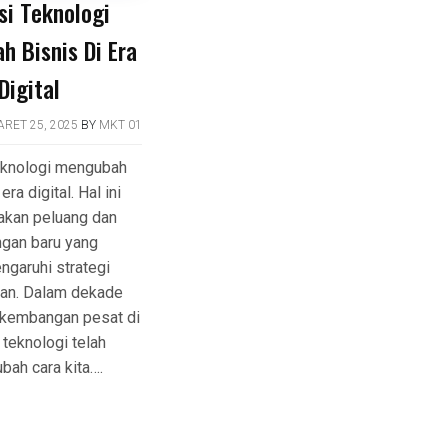
si Teknologi
 Bisnis Di Era
Digital
RET 25, 2025
BY
MKT 01
eknologi mengubah
era digital. Hal ini
akan peluang dan
ngan baru yang
garuhi strategi
an. Dalam dekade
erkembangan pesat di
 teknologi telah
ah cara kita….